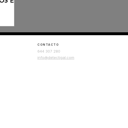
DOS EN
CONTACTO
644 307 280
info@detectigal.com