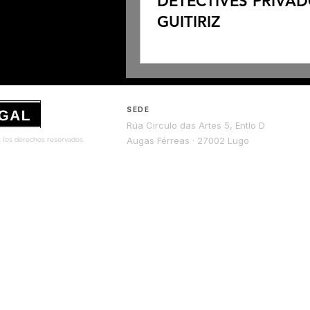
DETECTIVES PRIVA
GUITIRIZ
SEDE
Rúa Circulo das Artes 5, Entlo D
Augas Férreas · 27002 Lugo
s los derechos reservados.