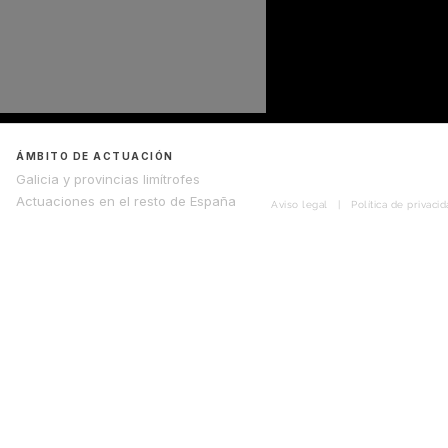
ÁMBITO DE ACTUACIÓN
Galicia y provincias limítrofes
Actuaciones en el resto de España
Aviso legal
|
Política de privaci