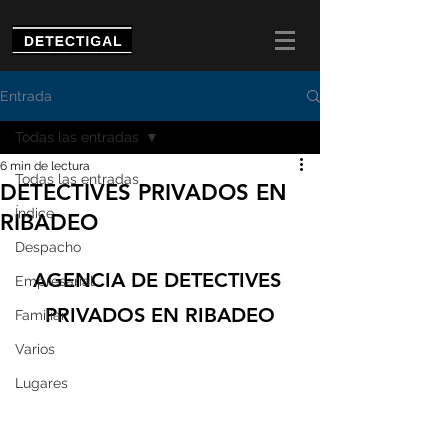
Entrada
Todas las entradas
6 min de lectura
Todas las entradas
DETECTIVES PRIVADOS EN
Índice
RIBADEO
Despacho
AGENCIA DE DETECTIVES 
Empresarial
PRIVADOS EN 
RIBADEO
Familiar
Varios
Lugares