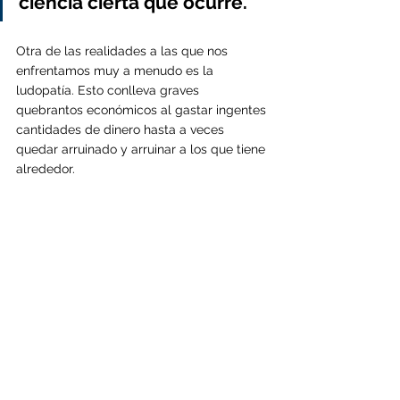
ciencia cierta qué ocurre.
Otra de las realidades a las que nos 
enfrentamos muy a menudo es la 
ludopatía. Esto conlleva graves 
quebrantos económicos al gastar ingentes 
cantidades de dinero hasta a veces 
quedar arruinado y arruinar a los que tiene 
alrededor.
Si identificamos este tipo de personas, con 
nuestro informe, 
los familiares pueden 
pedir al juez que les incapacite para 
administrar sus bienes
 y así de esta forma 
evitar que terminen de gastar todo el 
dinero.
En diversas ocasiones nos enfrentamos a 
adicciones a sectas y fanatismos. Redes 
que engañan a sus seguidores para 