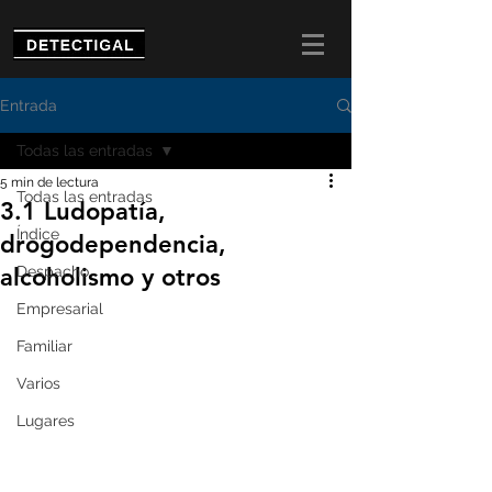
Entrada
Todas las entradas
5 min de lectura
Todas las entradas
3.1 Ludopatía,
Índice
drogodependencia,
alcoholismo y otros
Despacho
Empresarial
Familiar
Varios
Lugares