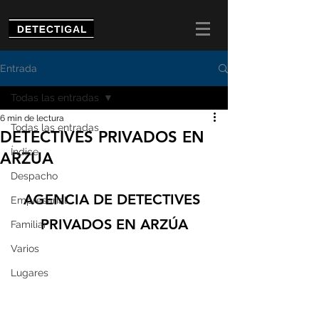
Entrada
Todas las entradas
6 min de lectura
Todas las entradas
DETECTIVES PRIVADOS EN
Índice
ARZUA
Despacho
AGENCIA DE DETECTIVES 
Empresarial
PRIVADOS EN ARZÚA
Familiar
Varios
Lugares