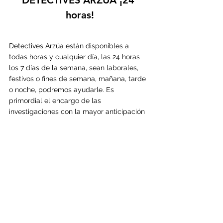
DETECTIVES 
ARZÚA
 ¡24 
horas!
Detectives 
Arzúa están disponibles a 
todas horas y cualquier día, las 24 horas 
los 7 días de la semana, sean laborales, 
festivos o fines de semana, mañana, tarde 
o noche, podremos ayudarle. Es 
primordial el encargo de las 
investigaciones con la mayor anticipación 
posible, pues la planificación en nuestra 
profesión determina enormemente la 
probabilidad de éxito. Por el contrario, en 
las investigaciones con carácter urgente 
existe el riesgo de que a falta de datos y 
motivo de la urgencia, aumenten las 
posibilidades de que algo salga mal.