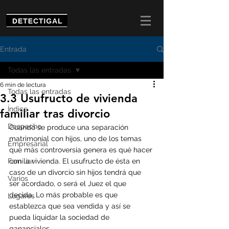
Entrada
Todas las entradas
6 min de lectura
Todas las entradas
3.3 Usufructo de vivienda
Índice
familiar tras divorcio
Despacho
Cuando se produce una separación 
matrimonial con hijos, uno de los temas 
Empresarial
que más controversia genera es qué hacer 
Familiar
con la vivienda. El usufructo de ésta en 
caso de un divorcio sin hijos tendrá que 
Varios
ser acordado, o será el Juez el que 
decida. Lo más probable es que 
Lugares
establezca que sea vendida y así se 
pueda liquidar la sociedad de 
gananciales. 