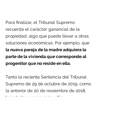
Para finalizar, el Tribunal Supremo 
recuerda el carácter ganancial de la 
propiedad, algo que puede llevar a otras 
soluciones económicas. Por ejemplo, que 
la nueva pareja de la madre adquiera la 
parte de la vivienda que corresponde al 
progenitor que no reside en ella.
Tanto la reciente Sentencia del Tribunal 
Supremo de 29 de octubre de 2019, como 
la anterior de 20 de noviembre de 2018, 
han dado un paso más y fijan 
precisamente que la 
“
(…) introducción de 
una tercera persona hace perder a la 
vivienda su antigua naturaleza “por servir 
en su uso a una familia distinta y 
diferente” (…)”
.