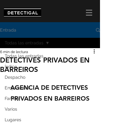
Entrada
Todas las entradas
6 min de lectura
Todas las entradas
DETECTIVES PRIVADOS EN
Índice
BARREIROS
Despacho
AGENCIA DE DETECTIVES 
Empresarial
PRIVADOS EN BARREIROS
Familiar
Varios
Lugares