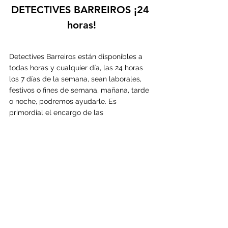
DETECTIVES 
BARREIROS
 ¡24 
horas!
Detectives 
Barreiros están disponibles a 
todas horas y cualquier día, las 24 horas 
los 7 días de la semana, sean laborales, 
festivos o fines de semana, mañana, tarde 
o noche, podremos ayudarle. Es 
primordial el encargo de las 
investigaciones con la mayor anticipación 
posible, pues la planificación en nuestra 
profesión determina enormemente la 
probabilidad de éxito. Por el contrario, en 
las investigaciones con carácter urgente 
existe el riesgo de que a falta de datos y 
motivo de la urgencia, aumenten las 
posibilidades de que algo salga mal.