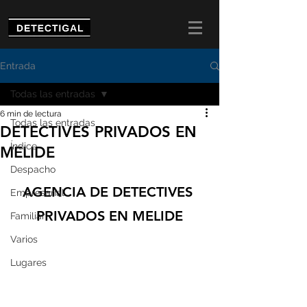
Entrada
Todas las entradas
6 min de lectura
Todas las entradas
DETECTIVES PRIVADOS EN
Índice
MELIDE
Despacho
AGENCIA DE DETECTIVES 
Empresarial
PRIVADOS EN MELIDE
Familiar
Varios
Lugares