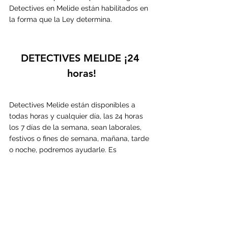
Detectives en 
Melide 
están habilitados en 
la forma que la Ley determina.
DETECTIVES 
MELIDE
 ¡24 
horas!
Detectives 
Melide están disponibles a 
todas horas y cualquier día, las 24 horas 
los 7 días de la semana, sean laborales, 
festivos o fines de semana, mañana, tarde 
o noche, podremos ayudarle. Es 
primordial el encargo de las 
investigaciones con la mayor anticipación 
posible, pues la planificación en nuestra 
profesión determina enormemente la 
probabilidad de éxito. Por el contrario, en 
las investigaciones con carácter urgente 
existe el riesgo de que a falta de datos y 