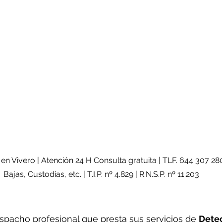
 en Vivero
 |
 Atención 24 H Consulta gratuita | TLF. 644 307 280 
Bajas, Custodias, etc. | T.I.P. nº 4.829 | R.N.S.P. nº 11.203
spacho profesional que presta sus servicios de 
Detec