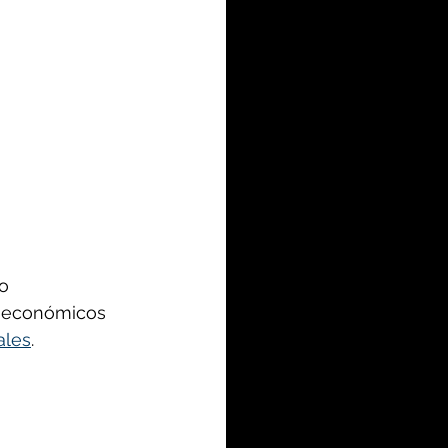
o 
 económicos 
ales
.