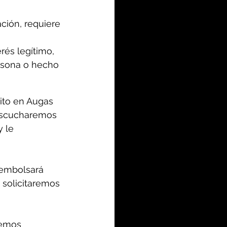
ación, requiere 
erés legítimo, 
ersona o hecho 
ito en Augas 
escucharemos 
 le 
sembolsará 
 solicitaremos 
remos 