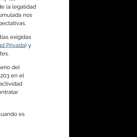
e la legalidad 
cumulada nos 
pectativas.
ías exigidas 
ad Privada
) y 
tes.
erio del 
.203 en el 
actividad 
ntratar 
cuando es 