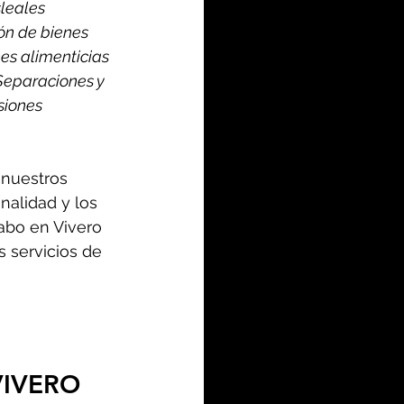
leales 
ón de bienes 
es alimenticias 
 Separaciones y 
esiones
nuestros 
nalidad y los 
abo en Vivero 
 servicios de 
VIVERO