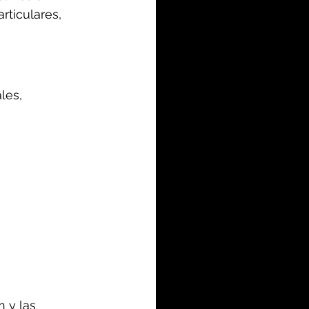
rticulares, 
les, 
 y las 