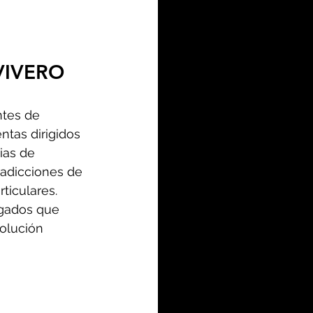
VIVERO
ntes de 
ntas dirigidos 
ias de 
 adicciones de 
ticulares. 
gados que 
olución 