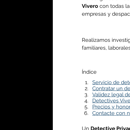
Vivero
 con todas la
empresas y despac
Realizamos investi
familiares, laboral
Índice
Servicio de det
Contratar un de
Validez legal d
Detectives Vive
Precios y honor
Contacte con n
Un 
Detective Priva