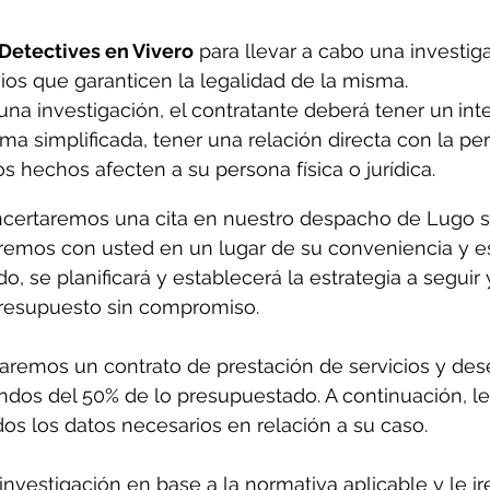
Detectives en Vivero
 p
ara llevar a cabo una investig
os que garanticen la legalidad de la misma.
 una investigación, el contratante deberá tener un
int
orma simplificada, tener una relación directa con la p
os hechos afecten a su persona física o jurídica.
oncertaremos una cita en nuestro despacho de Lugo s
iremos con usted en un lugar de su conveniencia y 
o, se planificará y establecerá la estrategia a seguir y
resupuesto sin compromiso.
maremos un contrato de prestación de servicios y de
ndos del 50% de lo presupuestado. A continuación, le
os los datos necesarios en relación a su caso. 
investigación en base a la normativa aplicable y le i